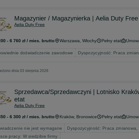
Magazynier / Magazynierka | Aelia Duty Free
Aelia Duty Free
200 - 6 760 zł / mies. brutto
Warszawa
, Włochy
Pełny etat
Umowa
owiednie doświadczenie zawodowe
Dyspozycyjność: Praca zmia
eżono dnia 03 sierpnia 2026
Sprzedawca/Sprzedawczyni | Lotnisko Kraków 
etat
Aelia Duty Free
850 - 6 300 zł / mies. brutto
Kraków
, Bronowice
Pełny etat
Umowa
wiadczenie nie jest wymagane
Dyspozycyjność: Praca zmianowa,
jsce pracy: W siedzibie firmy