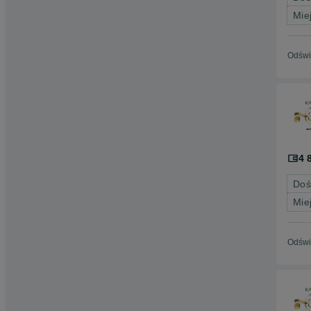
Mie
Odświ
4 
Doś
Mie
Odświ