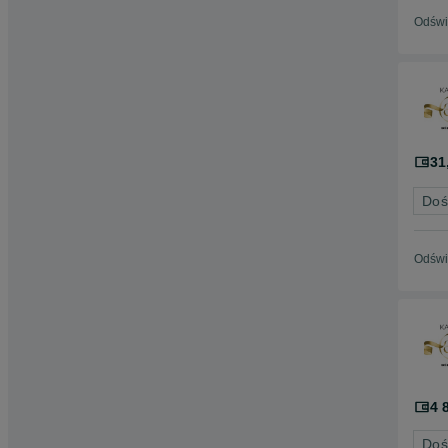
Odświ
31
Doś
Odświ
4 
Doś