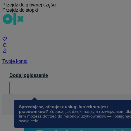
Przejdź do głównej części
Przejdź do stopki
Czat
Twoje konto
Dodaj ogłoszenie
Dla biznesu
opens in a new tab
Sprzedajesz, oferujesz usługi lub rekrutujesz
pracowników?
Zobacz, jak dzięki naszym rozwiązaniom dl
firm możesz dotrzeć do milionów użytkowników — i osiągną
swoje cele.