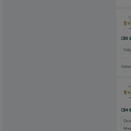
5 
Odp
Odświ
4 
Doś
Mie