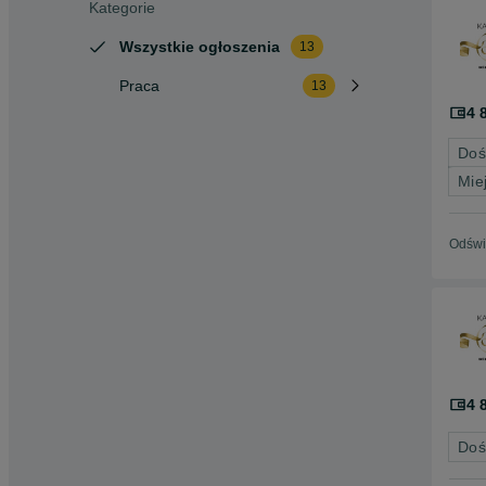
Kategorie
Wszystkie ogłoszenia
13
Praca
13
4 
Doś
Mie
Odświ
4 
Doś