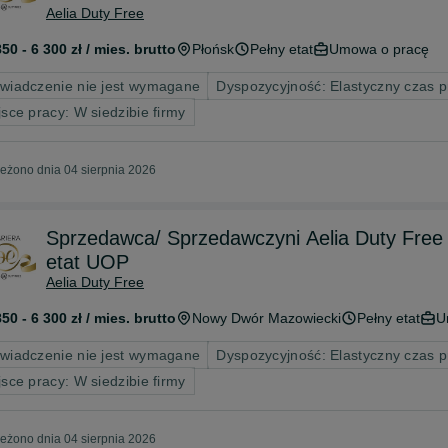
Aelia Duty Free
850 - 6 300 zł / mies. brutto
Płońsk
Pełny etat
Umowa o pracę
wiadczenie nie jest wymagane
Dyspozycyjność: Elastyczny czas 
jsce pracy: W siedzibie firmy
eżono dnia 04 sierpnia 2026
Sprzedawca/ Sprzedawczyni Aelia Duty Free | 
etat UOP
Aelia Duty Free
850 - 6 300 zł / mies. brutto
Nowy Dwór Mazowiecki
Pełny etat
U
wiadczenie nie jest wymagane
Dyspozycyjność: Elastyczny czas 
jsce pracy: W siedzibie firmy
eżono dnia 04 sierpnia 2026