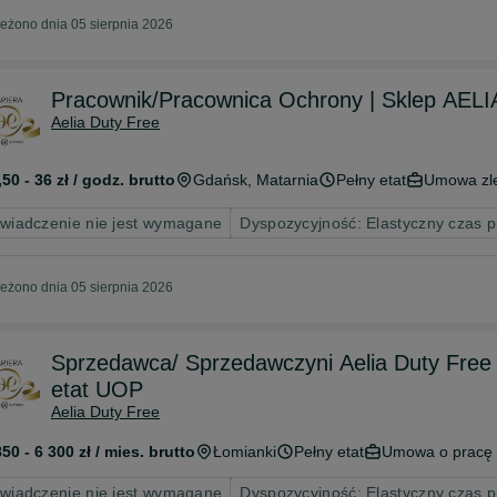
eżono dnia 05 sierpnia 2026
Pracownik/Pracownica Ochrony | Sklep AEL
Aelia Duty Free
,50 - 36 zł / godz. brutto
Gdańsk
, Matarnia
Pełny etat
Umowa zl
wiadczenie nie jest wymagane
Dyspozycyjność: Elastyczny czas 
eżono dnia 05 sierpnia 2026
Sprzedawca/ Sprzedawczyni Aelia Duty Free | 
etat UOP
Aelia Duty Free
850 - 6 300 zł / mies. brutto
Łomianki
Pełny etat
Umowa o pracę
wiadczenie nie jest wymagane
Dyspozycyjność: Elastyczny czas 