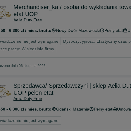
Merchandiser_ka / osoba do wykładania towaru
etat UOP
Aelia Duty Free
850 - 6 300 zł / mies. brutto
Nowy Dwór Mazowiecki
Pełny etat
U
wiadczenie nie jest wymagane
Dyspozycyjność: Elastyczny czas 
jsce pracy: W siedzibie firmy
eżono dnia 06 sierpnia 2026
Sprzedawca/ Sprzedawczyni | sklep Aelia Dut
UOP pełen etat
Aelia Duty Free
850 - 6 300 zł / mies. brutto
Gdańsk
, Matarnia
Pełny etat
Umowa 
wiadczenie nie jest wymagane