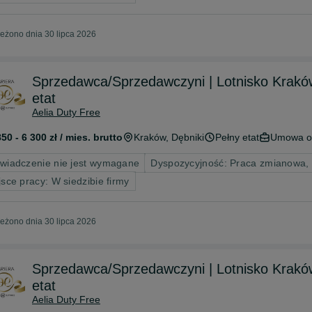
eżono dnia 30 lipca 2026
Sprzedawca/Sprzedawczyni | Lotnisko Kraków 
etat
Aelia Duty Free
850 - 6 300 zł / mies. brutto
Kraków
, Dębniki
Pełny etat
Umowa o
wiadczenie nie jest wymagane
Dyspozycyjność: Praca zmianowa,
jsce pracy: W siedzibie firmy
eżono dnia 30 lipca 2026
Sprzedawca/Sprzedawczyni | Lotnisko Kraków 
etat
Aelia Duty Free