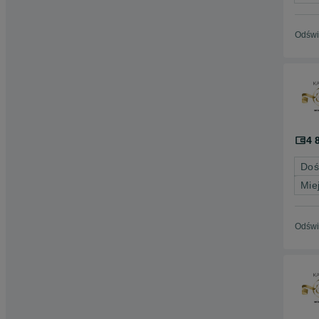
Odświ
4 
Doś
Mie
Odświ