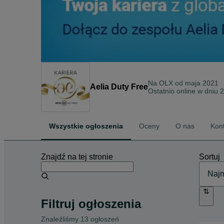
Na OLX od
maja 2021
Aelia Duty Free
Ostatnio online w dniu 
Wszystkie ogłoszenia
Oceny
O nas
Kon
Znajdź na tej stronie
Sortuj
Filtruj ogłoszenia
Znaleźliśmy 13 ogłoszeń